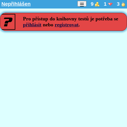
Nepřihlášen
9
1
3
☰
Pro přístup do knihovny testů je potřeba se
přihlásit
nebo
registrovat
.